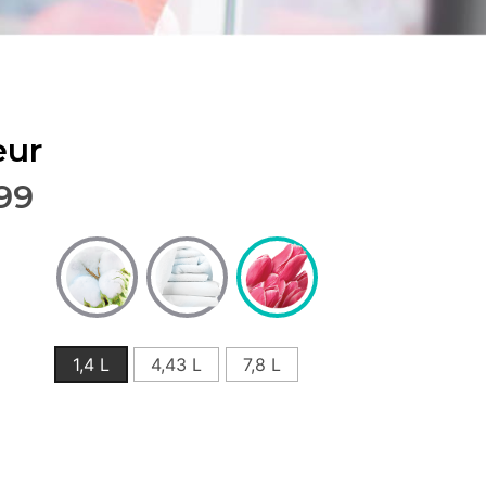
eur
.99
1,4 L
4,43 L
7,8 L