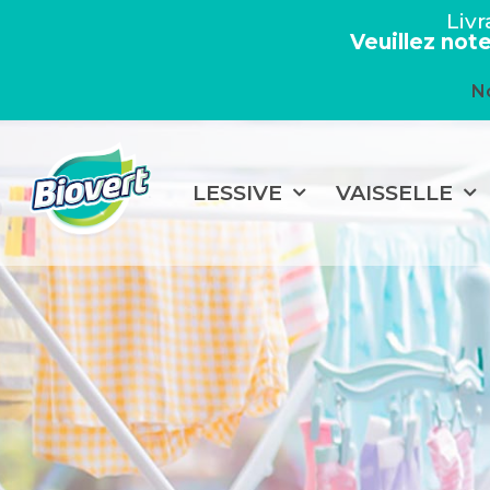
Liv
Veuillez not
N
LESSIVE
VAISSELLE