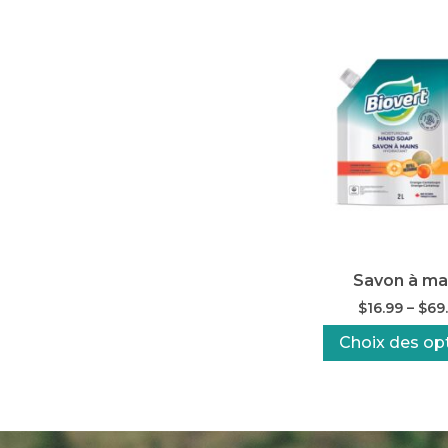
Savon à ma
$
16.99
–
$
69
Choix des op