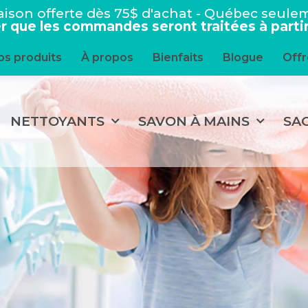
raison offerte dès 75$ d'achat - Québec seule
er que les commandes seront traitées à partir 
os produits
À propos
Bienfaits
Blogue
Offr
NETTOYANTS
SAVON À MAINS
SA