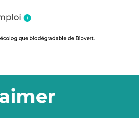
mploi
+
e écologique biodégradable de Biovert.
 aimer