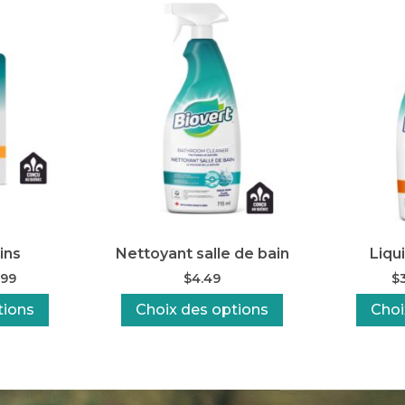
ins
Nettoyant salle de bain
Liqu
.99
$
4.49
$
tions
Choix des options
Choi