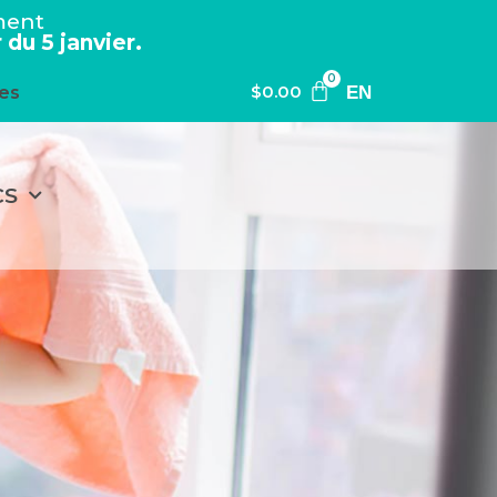
ment
du 5 janvier.
0
$
0.00
es
EN
CS