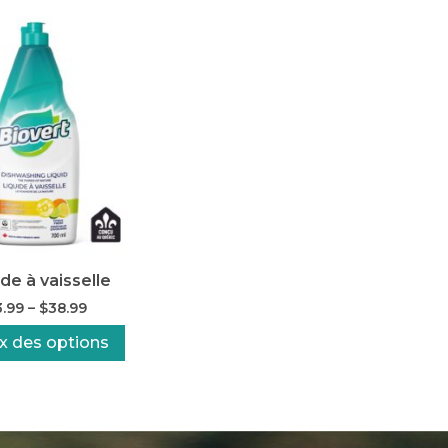
ide à vaisselle
3.99
–
$
38.99
x des options